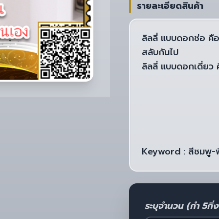
รายละเอียดสินค้า
ลิลลี่ แบบดอกช่อ คื
สลับกันไป
ลิลลี่ แบบดอกเดี่ยว
Keyword : สีชมพู-
ระบุจำนวน (กำ 5กิ่ง