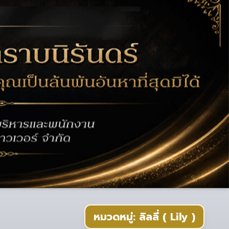
หมวดหมู่: ลิลลี่ ( Lily )