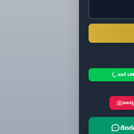
แชร์ LI
แคปรู
ติดต่