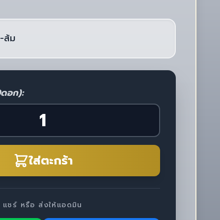
-ส้ม
0ดอก):
ใส่ตะกร้า
แชร์ หรือ ส่งให้แอดมิน