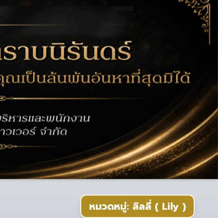
หมวดหมู่: ลิลลี่ ( Lily )