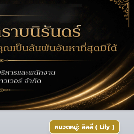
หมวดหมู่: ลิลลี่ ( Lily )