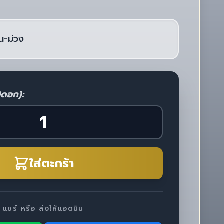
น-ม่วง
0ดอก):
ใส่ตะกร้า
แชร์ หรือ ส่งให้แอดมิน