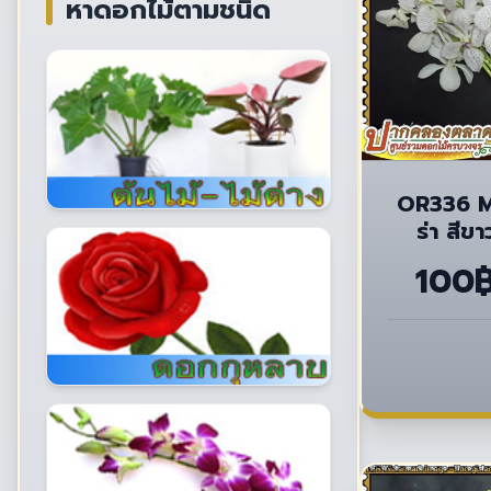
หาดอกไม้ตามชนิด
OR336 M
ร่า สีข
100