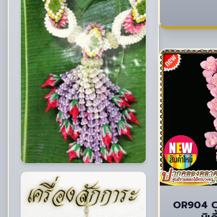
OR904 C
บิเ