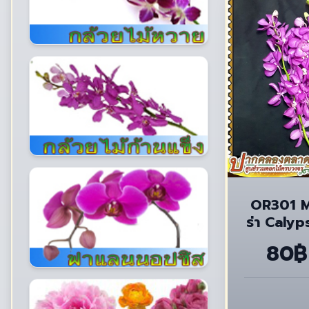
OR301 M
ร่า Calyp
ธ
80฿