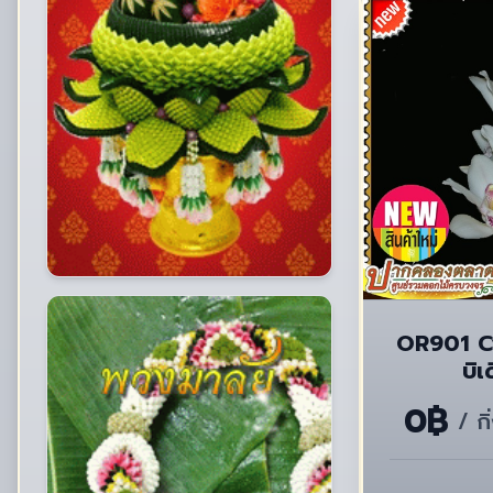
OR901 C
บิเ
0฿
/ ก