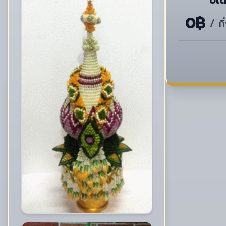
0฿
/ ก