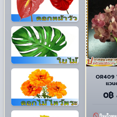
OR409 V
แวนด
0฿