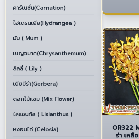
คาร์เนชั่น(Carnation)
ไฮเดรนเยีย(Hydrangea )
มัม ( Mum )
เบญจมาศ(Chrysanthemum)
ลิลลี่ ( Lily )
เยียบีร่า(Gerbera)
ดอกไม้แซม (Mix Flower)
ไลแซนทัส ( Lisianthus )
OR322 M
หงอนไก่ (Celosia)
ร่า เหลื