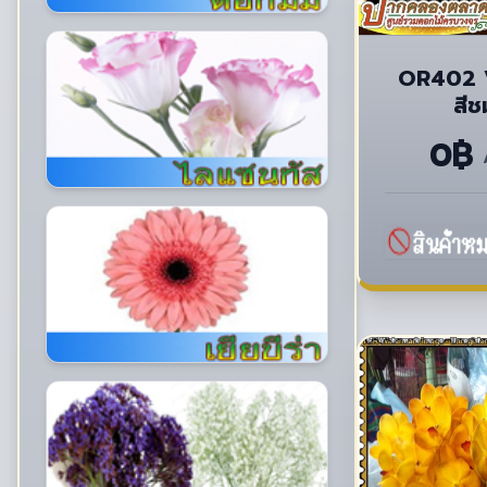
OR402 V
สีช
0฿