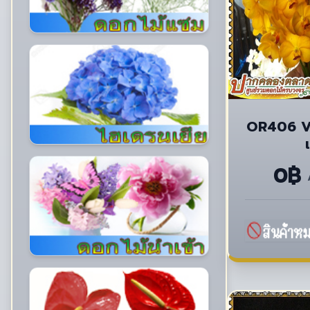
OR406 Va
0฿