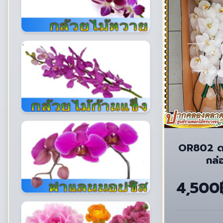
OR802 ด
กล่
4,500