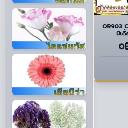
OR903 C
บิเด
0