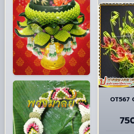
OT567 G
75