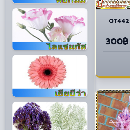
OT442 
300฿