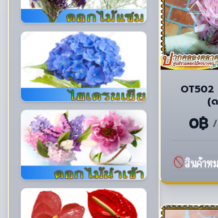
OT502 
(
0฿
/