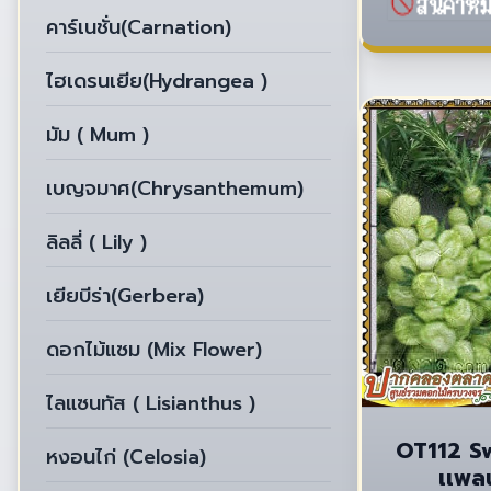
คาร์เนชั่น(Carnation)
ไฮเดรนเยีย(Hydrangea )
มัม ( Mum )
เบญจมาศ(Chrysanthemum)
ลิลลี่ ( Lily )
เยียบีร่า(Gerbera)
ดอกไม้แซม (Mix Flower)
ไลแซนทัส ( Lisianthus )
OT112 S
หงอนไก่ (Celosia)
เเพลน