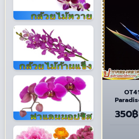
OT41
Paradis
(Re
350฿