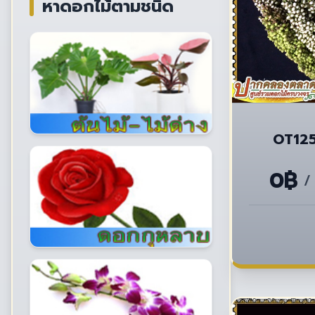
หาดอกไม้ตามชนิด
OT125 
0฿
/