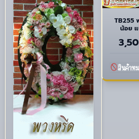
TB255 พ
น้อย แ
3,5