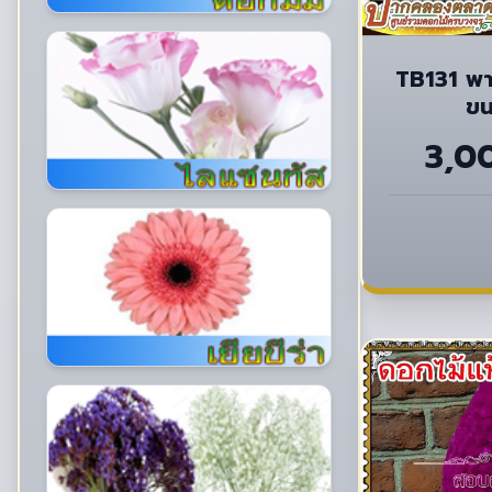
TB131 พา
ขน
3,0