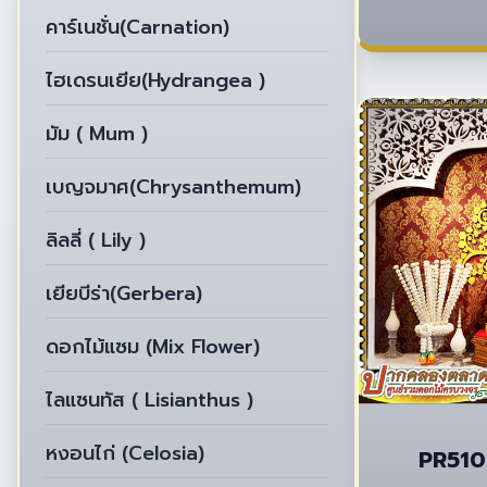
คาร์เนชั่น(Carnation)
ไฮเดรนเยีย(Hydrangea )
มัม ( Mum )
เบญจมาศ(Chrysanthemum)
ลิลลี่ ( Lily )
เยียบีร่า(Gerbera)
ดอกไม้แซม (Mix Flower)
ไลแซนทัส ( Lisianthus )
หงอนไก่ (Celosia)
PR510