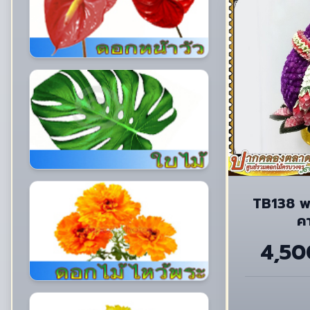
TB138 พ
ค
4,50