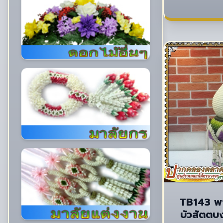
TB143 พา
บัวสัตตบ