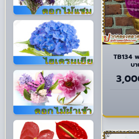
TB134 พา
บาน
3,00