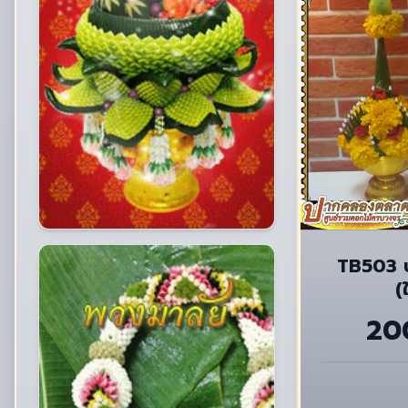
TB503 
(
20