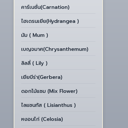
คาร์เนชั่น(Carnation)
ไฮเดรนเยีย(Hydrangea )
มัม ( Mum )
เบญจมาศ(Chrysanthemum)
ลิลลี่ ( Lily )
เยียบีร่า(Gerbera)
ดอกไม้แซม (Mix Flower)
ไลแซนทัส ( Lisianthus )
หงอนไก่ (Celosia)