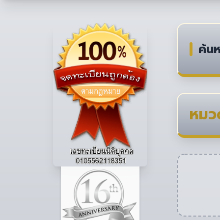
ค้นห
หมวด