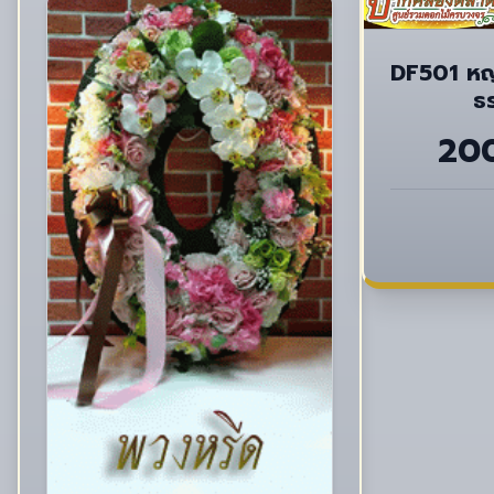
DF501 หญ้
ธ
20