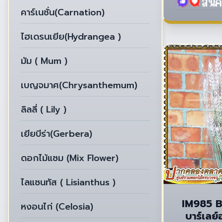
คาร์เนชั่น(Carnation)
ไฮเดรนเยีย(Hydrangea )
มัม ( Mum )
เบญจมาศ(Chrysanthemum)
ลิลลี่ ( Lily )
เยียบีร่า(Gerbera)
ดอกไม้แซม (Mix Flower)
ไลแซนทัส ( Lisianthus )
IM985 B
หงอนไก่ (Celosia)
บาร์เลย์