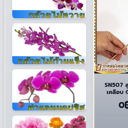
SN507 ล
เคลือบ G
0