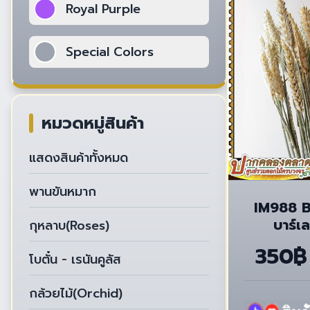
Royal Purple
Special Colors
หมวดหมู่สินค้า
แสดงสินค้าทั้งหมด
พานขันหมาก
IM988 B
บาร์เล
กุหลาบ(Roses)
ธ
350฿
โบตั๋น - เรนันคูลัส
กล้วยไม้(Orchid)