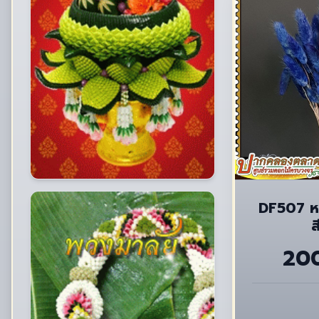
DF507 ห
ส
20