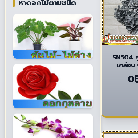
หาดอกไม้ตามชนิด
SN504 ล
เคลือบ 
0