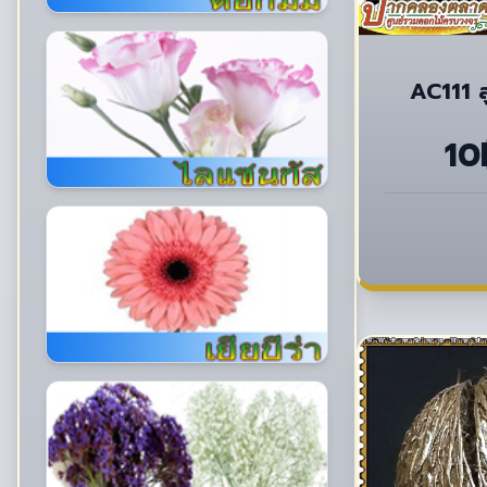
AC111 ล
10