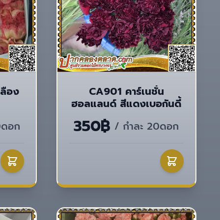
หลือง
CA901 คาร์เนชั่น
ฮอลแลนด์ สีแดงเบอกันดี้
350฿
0ดอก
/ กำละ 20ดอก