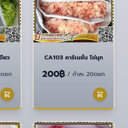
ขียว
CA103 คาร์เนชั่น ไข่มุก
200฿
0ดอก
/ กำละ 20ดอก