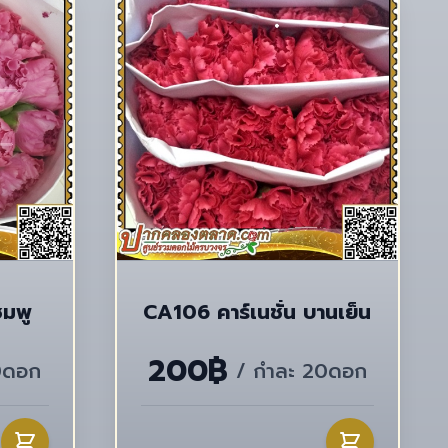
ชมพู
CA106 คาร์เนชั่น บานเย็น
200฿
0ดอก
/ กำละ 20ดอก