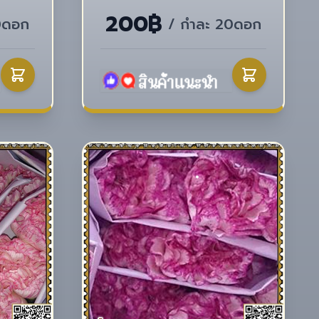
200฿
0ดอก
/ กำละ 20ดอก