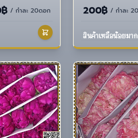
0฿
200฿
/ กำละ 20ดอก
/ กำละ 2