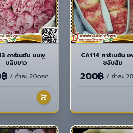
3 คาร์เนชั่น ชมพู
CA114 คาร์เนชั่น เ
ขลิบขาว
ขลิบส้ม
0฿
200฿
/ กำละ 20ดอก
/ กำละ 2