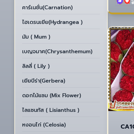
คาร์เนชั่น(Carnation)
ไฮเดรนเยีย(Hydrangea )
มัม ( Mum )
เบญจมาศ(Chrysanthemum)
ลิลลี่ ( Lily )
เยียบีร่า(Gerbera)
ดอกไม้แซม (Mix Flower)
ไลแซนทัส ( Lisianthus )
หงอนไก่ (Celosia)
CA10