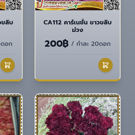
วขลิบ
CA112 คาร์เนชั่น ขาวขลิบ
ม่วง
200฿
0ดอก
/ กำละ 20ดอก