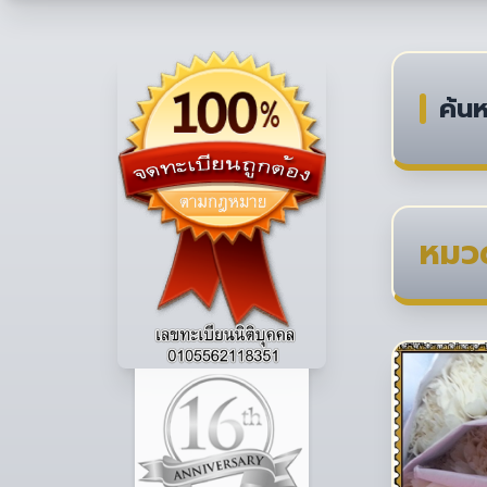
ค้นห
หมวด