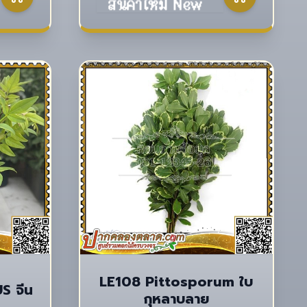
LE108 Pittosporum ใบ
S จีน
กุหลาบลาย