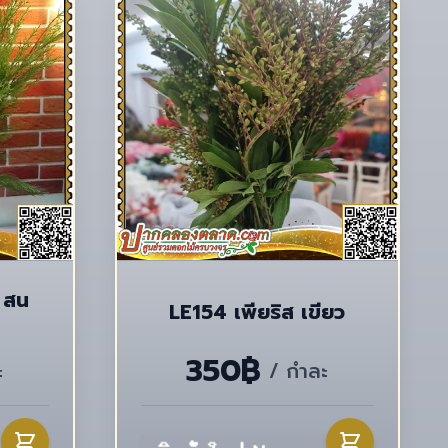
 สน
LE154 เพียริส เขียว
350฿
ะ
/ กำละ