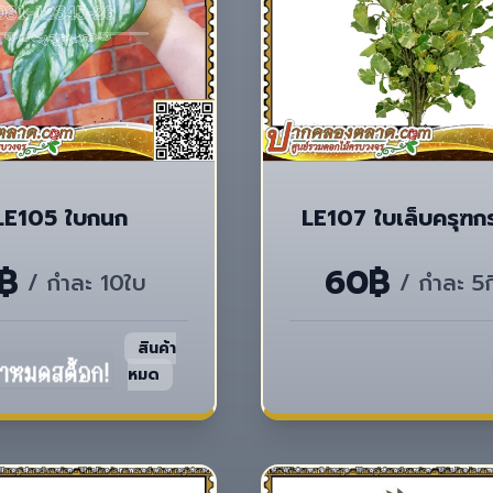
LE105 ใบกนก
LE107 ใบเล็บครุฑก
฿
60฿
/ กำละ 10ใบ
/ กำละ 5กิ
สินค้า
หมด