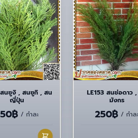
ิ , สนซูกิ , สน
LE153 สนช่อดาว ,
ญี่ปุ่น
มังกร
250฿
250฿
/ กำละ
/ กำล