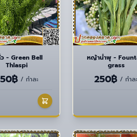
ั่ว - Green Bell
หญ้าน้ำพุ - Fount
Thlaspi
grass
250฿
250฿
/ กำละ
/ กำล