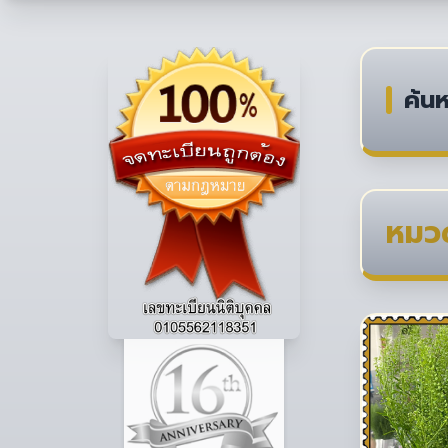
ค้นห
หมวด