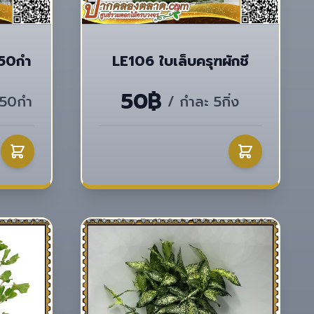
 50กำ
LE106 ใบเล็บครุฑผักชี
50฿
 50กำ
/ กำละ 5กิ่ง