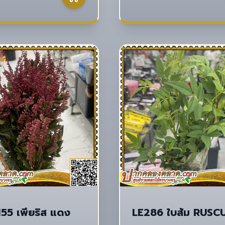
55 เพียริส แดง
LE286 ใบส้ม RUSCU