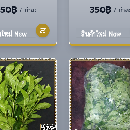
350฿
350฿
/ กำละ
/ กำล