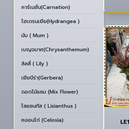
คาร์เนชั่น(Carnation)
ไฮเดรนเยีย(Hydrangea )
มัม ( Mum )
เบญจมาศ(Chrysanthemum)
ลิลลี่ ( Lily )
เยียบีร่า(Gerbera)
ดอกไม้แซม (Mix Flower)
ไลแซนทัส ( Lisianthus )
หงอนไก่ (Celosia)
LE1