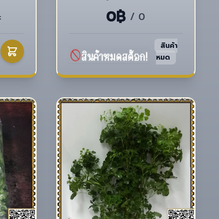
0฿
ะ
/ 0
สินค้า
หมด