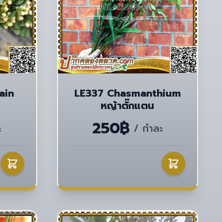
ain
LE337 Chasmanthium
หญ้าตั๊กแตน
250฿
ะ
/ กำละ