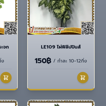
ระจก
LE109 ไผ่ฟิลิปปินส์
150฿
่ง
/ กำละ 10-12กิ่ง