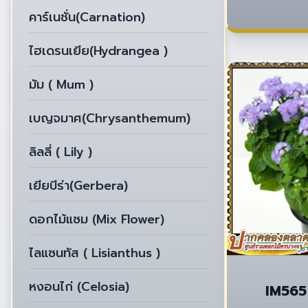
คาร์เนชั่น(Carnation)
ไฮเดรนเยีย(Hydrangea )
มัม ( Mum )
เบญจมาศ(Chrysanthemum)
ลิลลี่ ( Lily )
เยียบีร่า(Gerbera)
ดอกไม้แซม (Mix Flower)
ไลแซนทัส ( Lisianthus )
หงอนไก่ (Celosia)
IM565