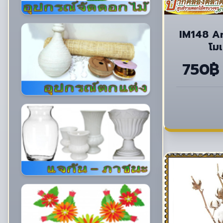
IM148 A
โมเ
750฿