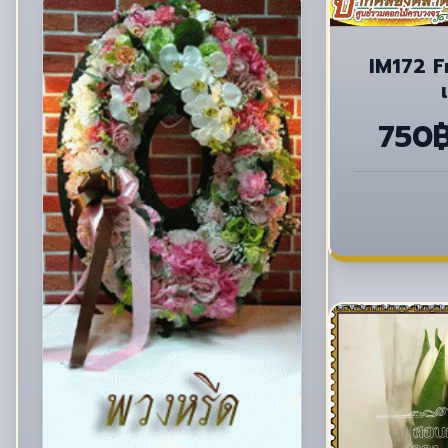
IM172 Fr
750