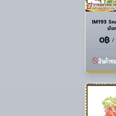
IM193 Sn
มัง
0฿
/