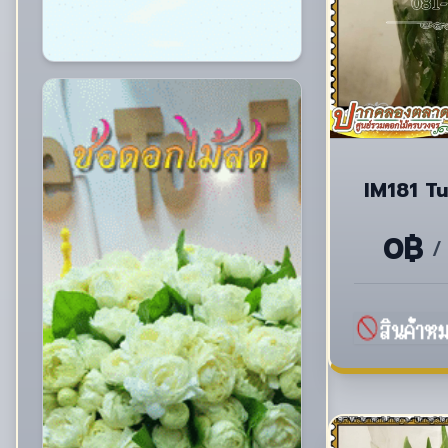
IM181 Tul
0฿
/