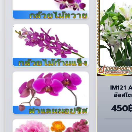
IM121 
อัลสโต
450