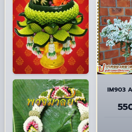
IM903 A
55