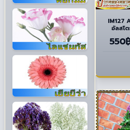
IM127 
อัลสโตร
550