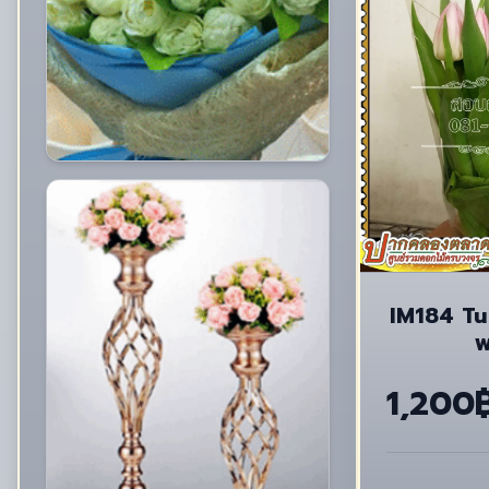
IM184 Tul
พ
1,200