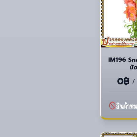
IM196 Sn
มั
0฿
/