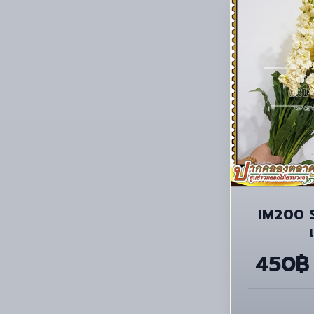
IM200 S
450฿