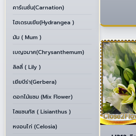
คาร์เนชั่น(Carnation)
ไฮเดรนเยีย(Hydrangea )
มัม ( Mum )
เบญจมาศ(Chrysanthemum)
ลิลลี่ ( Lily )
เยียบีร่า(Gerbera)
ดอกไม้แซม (Mix Flower)
ไลแซนทัส ( Lisianthus )
หงอนไก่ (Celosia)