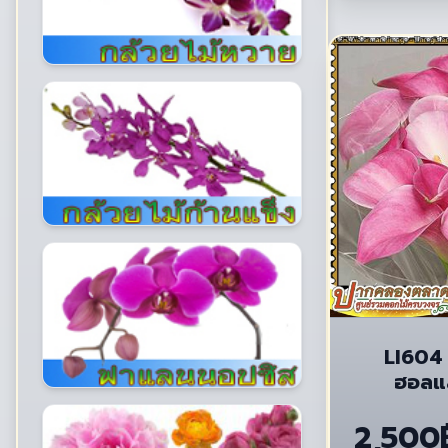
LI604 แ
ฮอลแล
2,500