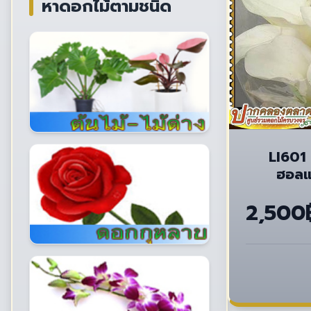
หาดอกไม้ตามชนิด
LI601 
ฮอลแ
2,500