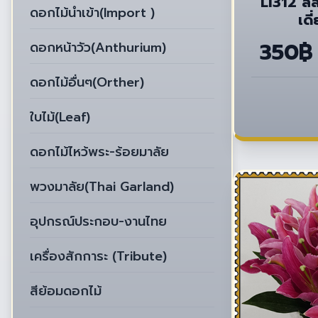
LI312 ลิ
ดอกไม้นำเข้า(Import )
เดี
350฿
ดอกหน้าวัว(Anthurium)
ดอกไม้อื่นๆ(Orther)
ใบไม้(Leaf)
ดอกไม้ไหว้พระ-ร้อยมาลัย
พวงมาลัย(Thai Garland)
อุปกรณ์ประกอบ-งานไทย
เครื่องสักการะ (Tribute)
สีย้อมดอกไม้