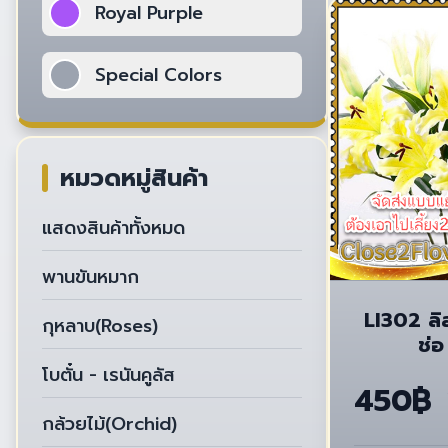
Royal Purple
Special Colors
หมวดหมู่สินค้า
แสดงสินค้าทั้งหมด
พานขันหมาก
LI302 ลิลลี่จีน แบบดอก
กุหลาบ(Roses)
ช่อ
โบตั๋น - เรนันคูลัส
450฿
กล้วยไม้(Orchid)