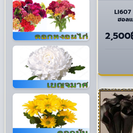
LI607 
ฮอลแล
2,500