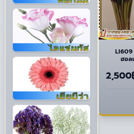
LI609 
ฮอลแ
2,500