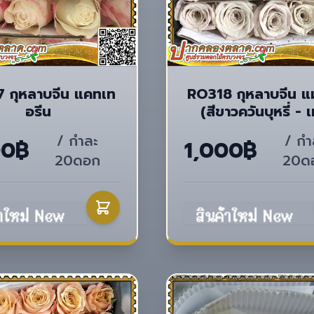
 กุหลาบจีน แคทเท
RO318 กุหลาบจีน แ
อรีน
(สีขาวควันบุหรี่ - 
/ กำละ
/ กำ
00฿
1,000฿
20ดอก
20ด