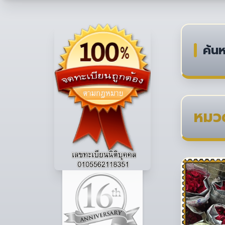
ค้นห
หมวด