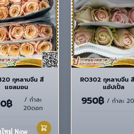
20 กุหลาบจีน สี
RO302 กุหลาบจีน ส
แซลมอน
แอ้ปเปิ้ล
950฿
/ กำละ
/ กำละ 2
00฿
20ดอก