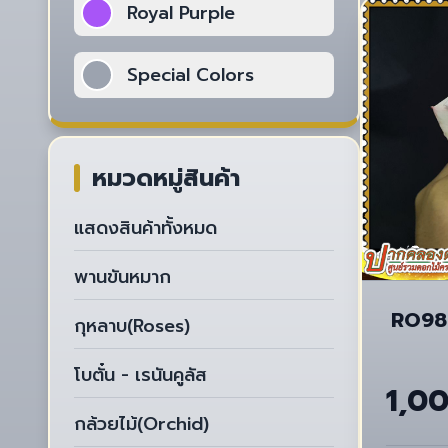
Royal Purple
Special Colors
หมวดหมู่สินค้า
แสดงสินค้าทั้งหมด
พานขันหมาก
RO989 กุหลาบจีน 
กุหลาบ(Roses)
โบตั๋น - เรนันคูลัส
1,0
กล้วยไม้(Orchid)