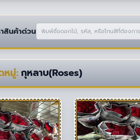
าสินค้าด่วน
หมู่:
กุหลาบ(Roses)