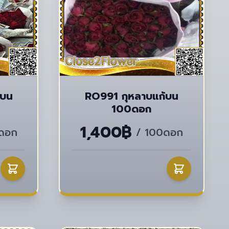
้บน
RO991 กุหลาบแก้บน
100ดอก
1,400฿
ดอก
/ 100ดอก