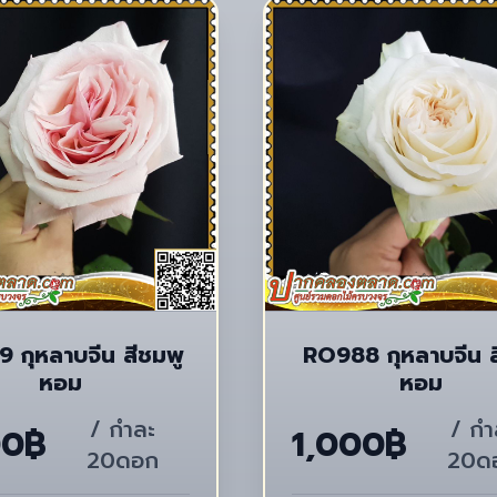
สีชมพู
RO988 กุหลาบจีน สีขาว
หอม
หอม
/ กำละ
/ กำ
00฿
1,000฿
20ดอก
20ด