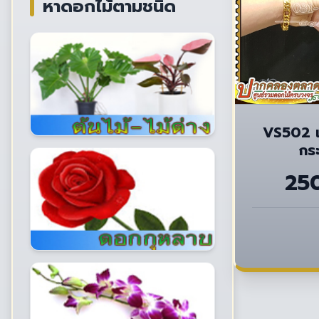
หาดอกไม้ตามชนิด
VS502 แ
กร
25