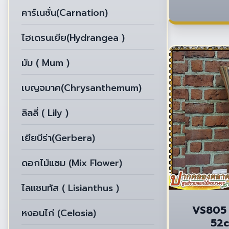
คาร์เนชั่น(Carnation)
ไฮเดรนเยีย(Hydrangea )
มัม ( Mum )
เบญจมาศ(Chrysanthemum)
ลิลลี่ ( Lily )
เยียบีร่า(Gerbera)
ดอกไม้แซม (Mix Flower)
ไลแซนทัส ( Lisianthus )
VS805 แ
หงอนไก่ (Celosia)
52c