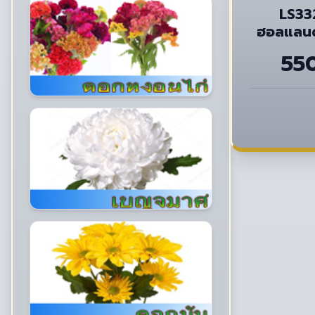
LS33
ฮอลแลนด์
55