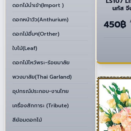
LS107 Li
ดอกไม้นำเข้า(Import )
นทัส จี
ดอกหน้าวัว(Anthurium)
450฿
ดอกไม้อื่นๆ(Orther)
ใบไม้(Leaf)
ดอกไม้ไหว้พระ-ร้อยมาลัย
พวงมาลัย(Thai Garland)
อุปกรณ์ประกอบ-งานไทย
เครื่องสักการะ (Tribute)
สีย้อมดอกไม้