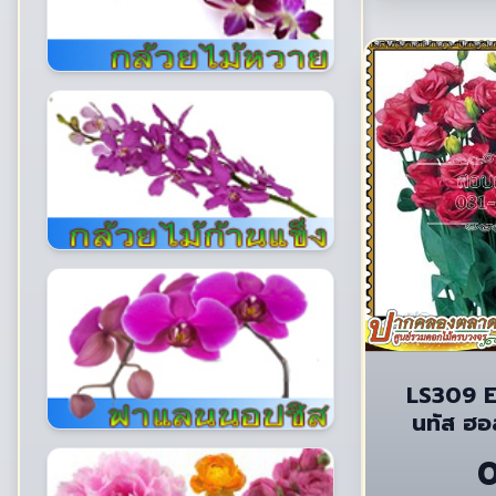
LS309 E
นทัส ฮอ
(บ