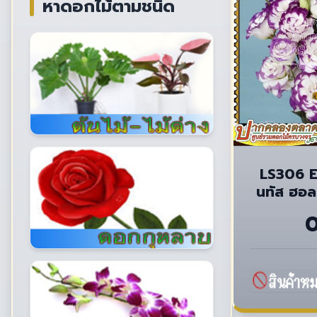
หาดอกไม้ตามชนิด
LS306 E
นทัส ฮอล