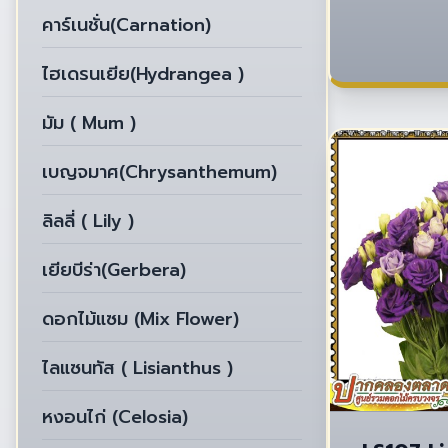
คาร์เนชั่น(Carnation)
ไฮเดรนเยีย(Hydrangea )
มัม ( Mum )
เบญจมาศ(Chrysanthemum)
ลิลลี่ ( Lily )
เยียบีร่า(Gerbera)
ดอกไม้แซม (Mix Flower)
ไลแซนทัส ( Lisianthus )
หงอนไก่ (Celosia)