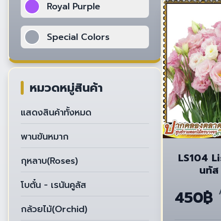
Royal Purple
Special Colors
หมวดหมู่สินค้า
แสดงสินค้าทั้งหมด
พานขันหมาก
LS104 Li
กุหลาบ(Roses)
นทัส
โบตั๋น - เรนันคูลัส
450฿
กล้วยไม้(Orchid)